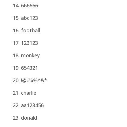
666666
abc123
football
123123
monkey
654321
!@#$%^&*
charlie
aa123456
donald