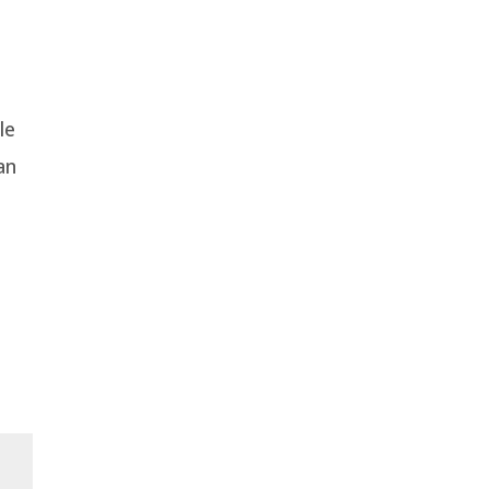
le
an