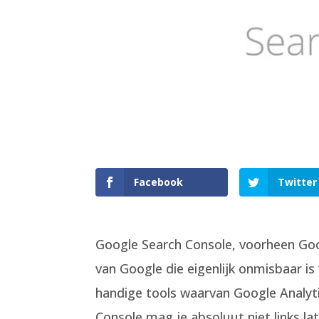
Facebook
Twitter
Google Search Console, voorheen Goo
van Google die eigenlijk onmisbaar is
handige tools waarvan Google Analyti
Console mag je absoluut niet links la