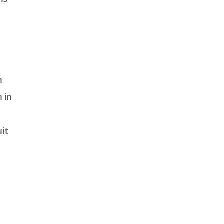
n
 in
r
uit