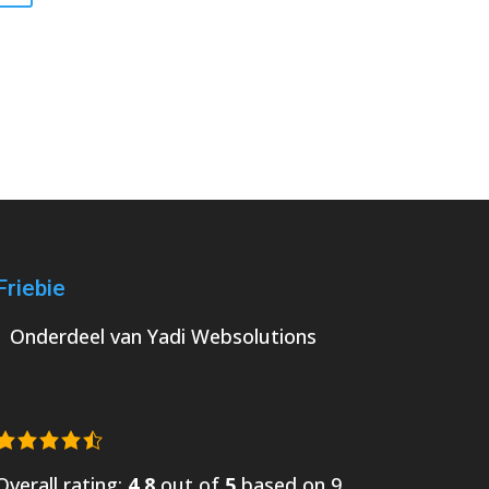
Friebie
Onderdeel van
Yadi Websolutions
Overall rating:
4.8
out of
5
based on
9