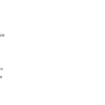
sie
un
te