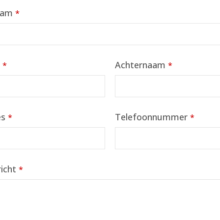
aam
*
m
Achternaam
*
*
es
Telefoonnummer
*
*
icht
*