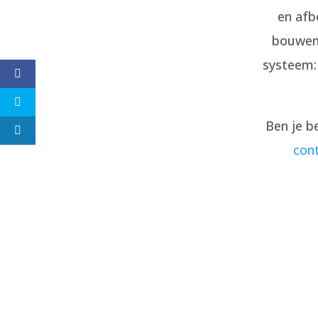
en afb
bouwen 
systeem:
Ben je b
con