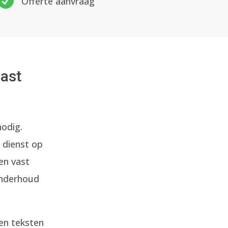

Offerte aanvraag
vast
nodig.
 dienst op
en vast
onderhoud
en teksten