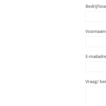
Bedrijfsn
Voornaa
E-mailadr
Vraag/ ber