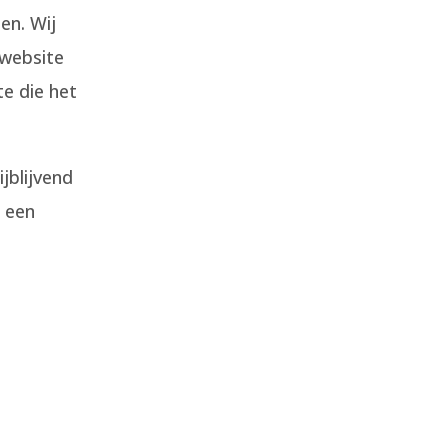
en. Wij
 website
e die het
jblijvend
 een