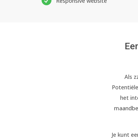

Responsive website
Een
Als z
Potentiël
het in
maandbed
Je kunt e