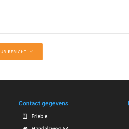
UR BERICHT
Contact gegevens
Friebie
Handelsweg 53